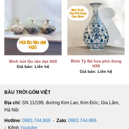
Bình Tỳ Bà hoa phù dung
Bình hút lộc táo dẹt H20
H39
Giá bán: Liên hệ
Giá bán: Liên hệ
BẦU TRỜI GỐM VIỆT
Địa chỉ:
SN 11/199, đường Kim Lan, Kim Đức, Gia Lâm,
Hà Nội
Hotline
:
0983.744.869
-
Zalo
:
0983.744.869
- Kênh
Youtube