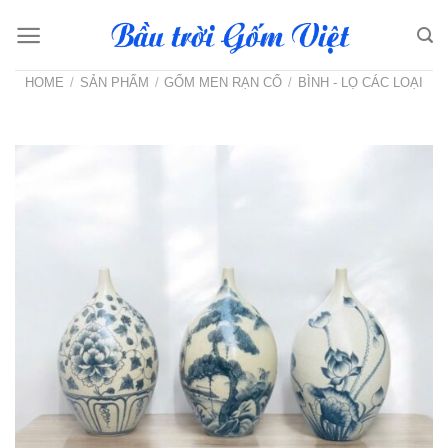
Skip
to
content
HOME
/
SẢN PHẨM
/
GỐM MEN RẠN CỔ
/
BÌNH - LỌ CÁC LOẠI