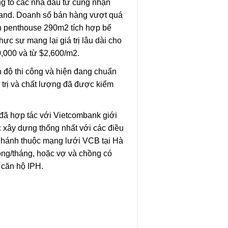
ng tỏ các nhà đầu tư cùng nhận
 Land. Doanh số bán hàng vượt quá
ăn penthouse 290m2 tích hợp bể
ực sự mang lại giá trị lâu dài cho
0,000 và từ $2,600/m2.
n độ thi công và hiện đang chuẩn
 trị và chất lượng đã được kiểm
đã hợp tác với Vietcombank giới
 xây dựng thống nhất với các điều
 nhánh thuộc mạng lưới VCB tại Hà
ồng/tháng, hoặc vợ và chồng có
 căn hộ IPH.