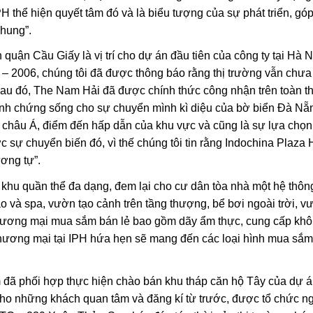
H thể hiện quyết tâm đó và là biểu tượng của sự phát triển, góp 
chung”.
 quận Cầu Giấy là vị trí cho dự án đầu tiên của công ty tại Hà Nội
– 2006, chúng tôi đã được thông báo rằng thị trường vẫn chư
m sau đó, The Nam Hải đã được chính thức công nhận trên toàn t
inh chứng sống cho sự chuyển mình kì diệu của bờ biển Đà Nẵ
t châu Á, điểm đến hấp dẫn của khu vực và cũng là sự lựa chọn
 sự chuyển biến đó, vì thế chúng tôi tin rằng Indochina Plaza 
ơng tự”.
khu quần thể đa dạng, đem lại cho cư dân tòa nhà một hệ thông
o và spa, vườn tạo cảnh trên tầng thượng, bể bơi ngoài trời, vư
 thương mại mua sắm bán lẻ bao gồm dãy ẩm thực, cung cấp kh
 thương mại tại IPH hứa hẹn sẽ mang đến các loại hình mua sắ
m đã phối hợp thực hiện chào bán khu tháp căn hộ Tây của dự 
ho những khách quan tâm và đăng kí từ trước, được tổ chức ng