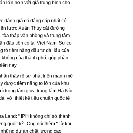
n lớn hơn với giá trung bình cho
ợc đánh giá có đẳng cấp nhất có
 chiến lược Xuân Thủy cắt đường
tòa tháp văn phòng và trung tâm
lần đầu tiên có tại Việt Nam. Sự có
g tỏ tiềm năng đầu tư dài lâu của
n không của thành phố, góp phần
hiện nay.
hận thấy rõ sự phát triển mạnh mẽ
ấy được tiềm năng to lớn của khu
nối trọng tâm giữa trung tâm Hà Nội
ài với thiết kế tiêu chuẩn quốc tế
a Land: “ IPH không chỉ trở thành
ờng quốc tế”. Ông nói thêm “Từ khi
g những dự án chất lượng cao