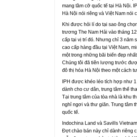
mang tầm cỡ quốc tế tại Hà Nội. IP
Hà Nội nói riêng và Việt Nam nói 
Khi được hỏi lí do tại sao ông chọn
trương The Nam Hải vào tháng 12 
cấp tại vị trí đó. Nhưng chỉ 3 nă
cao cấp hàng đầu tại Việt Nam, m
một trong những bãi biển đẹp nhấ
Chúng tôi đã tiên lượng trước được
đô thị hóa Hà Nội theo một cách tư
IPH được khéo léo tích hợp như 1 
dành cho cư dân, trung tâm thể tha
Tại trung tâm của tòa nhà là khu
nghỉ ngơi và thư giãn. Trung tâm
quốc tế.
Indochina Land và Savills Vietna
Đợt chào bán này chỉ dành riêng c