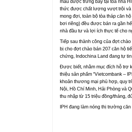
mẫu được trưng bày tại tòa nhà H
thức được chất lượng vượt trội và
mong đợi, toàn bộ tòa tháp căn h
bơi riêng) đều được bán ra gần hết
nhà đầu tư và lợi ích thực tế cho
Tiếp sau thành công của đợt chào 
bị cho đợt chào bán 207 căn hộ ti
chứng, Indochina Land đang tự tin 
Được biết, nhằm mục đích hỗ trợ 
thiệu sản phẩm “Vietcombank – IP
khoản thương mại phù hợp, quy trì
Nội, Hồ Chí Minh, Hải Phòng và Qu
thu nhập từ 15 triệu đồng/tháng, 
IPH đang làm nóng thị trường căn