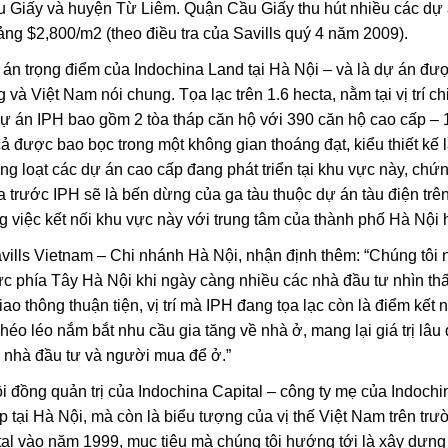
 Giấy và huyện Từ Liêm. Quận Cầu Giấy thu hút nhiều các dự á
ảng $2,800/m2 (theo điều tra của Savills quý 4 năm 2009).
 án trọng điểm của Indochina Land tại Hà Nội – và là dự án đư
ng và Việt Nam nói chung. Tọa lạc trên 1.6 hecta, nằm tại vị trí
n IPH bao gồm 2 tòa tháp căn hộ với 390 căn hộ cao cấp – 1 
cả được bao bọc trong một không gian thoáng đạt, kiểu thiết kế 
g loạt các dự án cao cấp đang phát triển tại khu vực này, chứn
 trước IPH sẽ là bến dừng của ga tàu thuộc dự án tàu điện trê
ằng việc kết nối khu vực này với trung tâm của thành phố Hà Nội 
ills Vietnam – Chi nhánh Hà Nội, nhận định thêm: “Chúng tôi n
ực phía Tây Hà Nội khi ngày càng nhiều các nhà đầu tư nhìn th
ao thông thuận tiện, vị trí mà IPH đang tọa lạc còn là điểm kết 
éo léo nắm bắt nhu cầu gia tăng về nhà ở, mang lại giá trị lâu d
ả nhà đầu tư và người mua để ở.”
i đồng quản trị của Indochina Capital – công ty mẹ của Indochin
 tại Hà Nội, mà còn là biểu tượng của vị thế Việt Nam trên trư
ital vào năm 1999, mục tiêu mà chúng tôi hướng tới là xây dựn