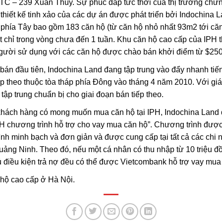
ITC – 239 Xuân Thủy. Sự phúc đáp tức thời của thị trường chứ
 thiết kế tinh xảo của các dự án được phát triển bởi Indochina
ộ phía Tây bao gồm 183 căn hộ (từ căn hộ nhỏ nhất 93m2 tới c
 chỉ trong vòng chưa đến 1 tuần. Khu căn hộ cao cấp của IPH th
 người sử dụng với các căn hộ được chào bán khởi điểm từ $25
bán đầu tiên, Indochina Land đang tập trung vào đẩy nhanh tiế
ếp theo thuộc tòa tháp phía Đông vào tháng 4 năm 2010. Với giá
tập trung chuẩn bị cho giai đoạn bán tiếp theo.
khách hàng có mong muốn mua căn hộ tại IPH, Indochina Land 
H chương trình hỗ trợ cho vay mua căn hộ”. Chương trình được
nh minh bạch và đơn giản và được cung cấp tại tất cả các chi
ảng Ninh. Theo đó, nếu một cá nhân có thu nhập từ 10 triệu đ
đủ điều kiện trả nợ đều có thể được Vietcombank hỗ trợ vay mua
 hộ cao cấp ở Hà Nội.