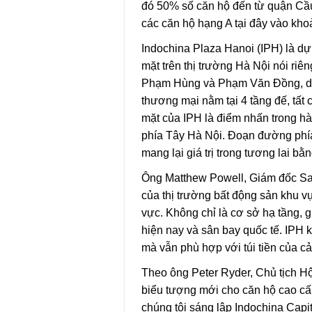
đó 50% số căn hộ đến từ quận Cầu
các căn hộ hạng A tại đây vào kho
Indochina Plaza Hanoi (IPH) là dự
mặt trên thị trường Hà Nội nói riê
Phạm Hùng và Phạm Văn Đồng, dự á
thương mại nằm tại 4 tầng đế, tất 
mặt của IPH là điểm nhấn trong hàn
phía Tây Hà Nội. Đoạn đường phía
mang lại giá trị trong tương lai b
Ông Matthew Powell, Giám đốc Sav
của thị trường bất động sản khu v
vực. Không chỉ là cơ sở hạ tầng, gi
hiện nay và sân bay quốc tế. IPH kh
mà vẫn phù hợp với túi tiền của c
Theo ông Peter Ryder, Chủ tịch Hộ
biểu tượng mới cho căn hộ cao cấp
chúng tôi sáng lập Indochina Cap